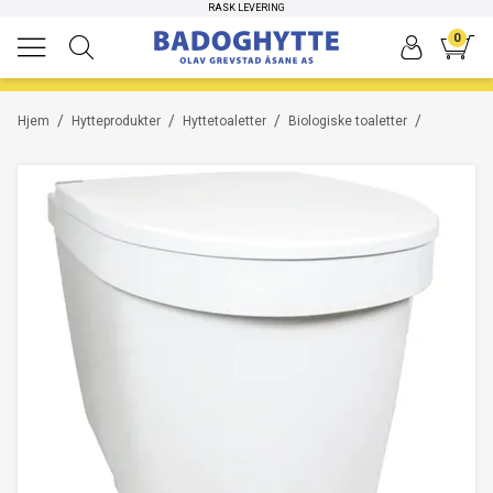
RASK LEVERING
-20%
-30%
0
/
/
/
/
Hjem
Hytteprodukter
Hyttetoaletter
Biologiske toaletter