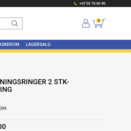
+47 55 70 65 90
0
VASKEROM
LAGERSALG
NINGSRINGER 2 STK-
ING
099
r
00