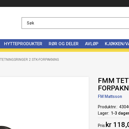
HYTTEPRODUKTER
RØR OG DELER
AVLØP
KJØKKEN/
TETNINGSRINGER 2 STK-FORPAKNING
FMM TET
FORPAKN
FM Mattsson
Produktnr.
4304
Lager
1-3 dage
kr 118,
Pris