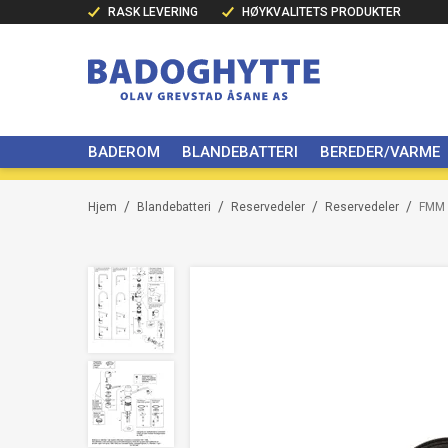
RASK LEVERING
HØYKVALITETS PRODUKTER
BADEROM
BLANDEBATTERI
BEREDER/VARME
/
/
/
/
Hjem
Blandebatteri
Reservedeler
Reservedeler
FMM 