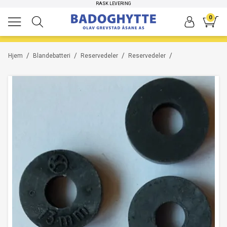
HØYKVALITETS PRODUKTER
RASK LEVERING
0
/
/
/
/
Hjem
Blandebatteri
Reservedeler
Reservedeler