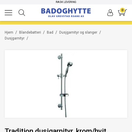
HØYKVALITETS PRODUKTER
RASK LEVERING
0
/
/
/
/
Hjem
Blandebatteri
Bad
Dusjgarnityr og slanger
/
Dusjgarnityr
Tradition dusjgarnityr, krom/hvit