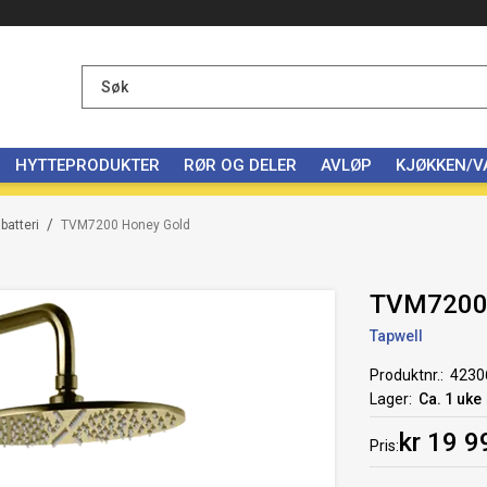
HYTTEPRODUKTER
RØR OG DELER
AVLØP
KJØKKEN/
/
batteri
TVM7200 Honey Gold
TVM7200 
Tapwell
Produktnr.
4230
Lager
Ca. 1 uke
kr 19 9
Pris