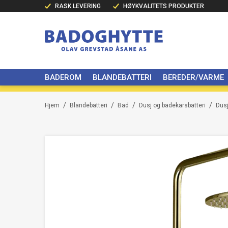
RASK LEVERING
HØYKVALITETS PRODUKTER
BADEROM
BLANDEBATTERI
BEREDER/VARME
/
/
/
/
Hjem
Blandebatteri
Bad
Dusj og badekarsbatteri
Dusj