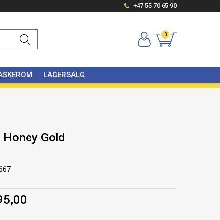
+47 55 70 65 90
0
VASKEROM
LAGERSALG
Honey Gold
667
95,00