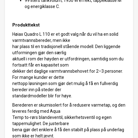
99 liters tankvolum, 1950 W effekt, tappeklasse M
og energiklasse C.
Produkttekst
Høiax Quadro L 110 er et godt valg når du vil ha en solid
varmtvannsbereder, men ikke
har plass til en tradisjonell stående modell. Den liggende
utformingen gjør den særlig
aktuell i rom der høyden er utfordringen, samtidig som du
fortsatt får en kapasitet som
dekker det daglige varmtvannsbehovet for 2–3 personer.
For mange kunder er dette
nettopp løsningen som gjør det mulig å få en fullverdig
bereder inn på steder der
standardmodeller blir for høye.
Berederen er skumisolert for å redusere varmetap, og den
leveres ferdig med Aqua
Temp to-rørs blandeventil, sikkerhetsventil og egen
tappemulighet. De justerbare
bena gjør det enklere å få den stabilt på plass på underlag
som ikke er helt jevnt.