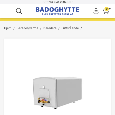
HØYKVALITETS PRODUKTER
RASK LEVERING
-20%
0
/
/
/
/
Hjem
Bereder/varme
Beredere
Frittstående