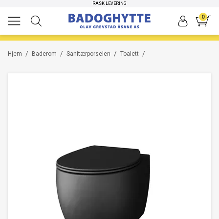
HØYKVALITETS PRODUKTER
RASK LEVERING
-14%
0
/
/
/
/
Hjem
Baderom
Sanitærporselen
Toalett