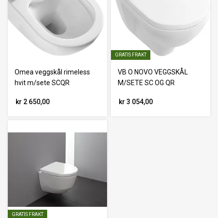
GRATIS FRAKT
Omea veggskål rimeless
VB O NOVO VEGGSKÅL
hvit m/sete SCQR
M/SETE SC OG QR
kr 2 650,00
kr 3 054,00
GRATIS FRAKT