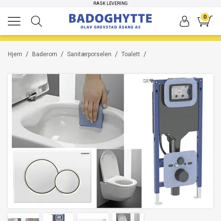
HØYKVALITETS PRODUKTER
RASK LEVERING
-12%
-33%
0
/
/
/
/
Hjem
Baderom
Sanitærporselen
Toalett