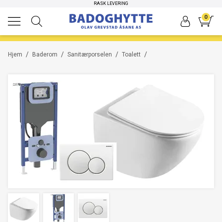
RASK LEVERING
-33%
0
/
/
/
/
Hjem
Baderom
Sanitærporselen
Toalett