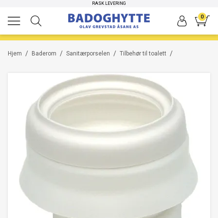
HØYKVALITETS PRODUKTER
RASK LEVERING
0
/
/
/
/
Hjem
Baderom
Sanitærporselen
Tilbehør til toalett