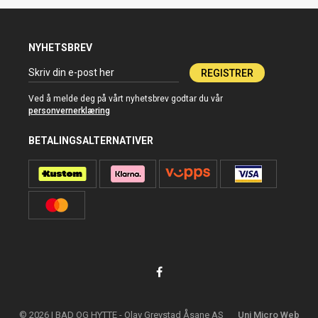
NYHETSBREV
REGISTRER
Ved å melde deg på vårt nyhetsbrev godtar du vår
personvernerklæring
BETALINGSALTERNATIVER
© 2026 | BAD OG HYTTE - Olav Grevstad Åsane AS
Uni Micro Web