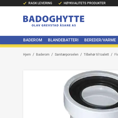
RASK LEVERING
HØYKVALITETS PRODUKTER
BADEROM
BLANDEBATTERI
BEREDER/VARME
/
/
/
/
Hjem
Baderom
Sanitærporselen
Tilbehør til toalett
Fl