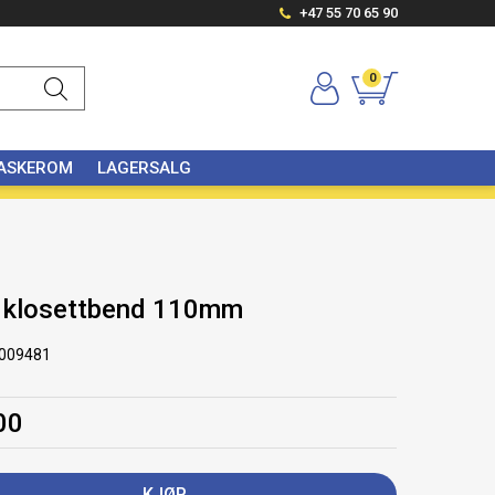
+47 55 70 65 90
0
VASKEROM
LAGERSALG
t klosettbend 110mm
009481
00
KJØP