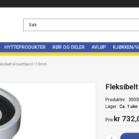
HYTTEPRODUKTER
RØR OG DELER
AVLØP
KJØKKEN/
eksibelt klosettbend 110mm
Fleksibel
Produktnr.
3003
Lager
Ca. 1 uke
kr 732,
Pris