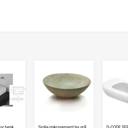
for benk
Sicilia mikrosement lys grå
D-CODE SE