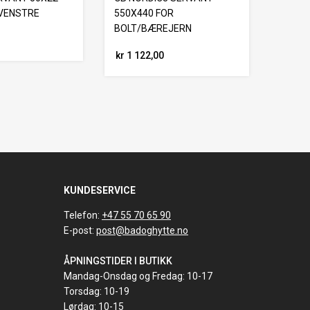
VENSTRE
550X440 FOR
BOLT/BÆREJERN
kr 1 122,00
KUNDESERVICE
Telefon:
+47 55 70 65 90
E-post:
post@badoghytte.no
ÅPNINGSTIDER I BUTIKK
Mandag-Onsdag og Fredag: 10-17
Torsdag: 10-19
Lørdag: 10-15