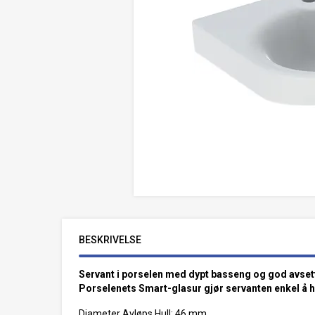
BESKRIVELSE
Servant i porselen med dypt basseng og god avsett
Porselenets Smart-glasur gjør servanten enkel å h
Diameter Avløps Hull: 46 mm