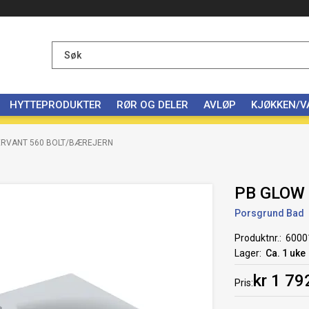
HYTTEPRODUKTER
RØR OG DELER
AVLØP
KJØKKEN/
ERVANT 560 BOLT/BÆREJERN
PB GLOW
Porsgrund Bad
Produktnr.
6000
Lager
Ca. 1 uke
kr 1 79
Pris