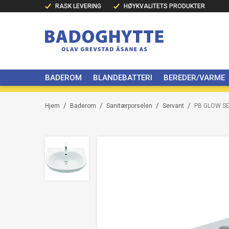
RASK LEVERING
HØYKVALITETS PRODUKTER
BADEROM
BLANDEBATTERI
BEREDER/VARME
/
/
/
/
Hjem
Baderom
Sanitærporselen
Servant
PB GLOW S