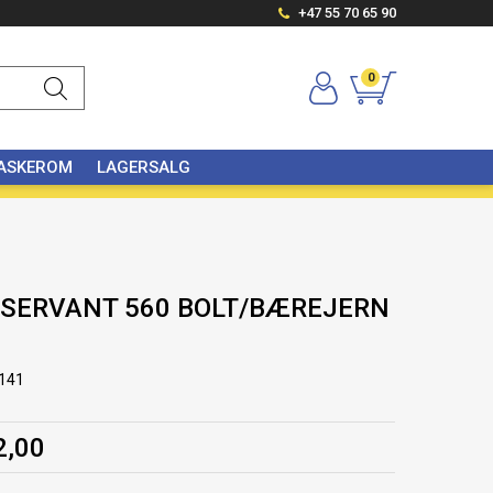
+47 55 70 65 90
0
VASKEROM
LAGERSALG
 SERVANT 560 BOLT/BÆREJERN
141
2,00