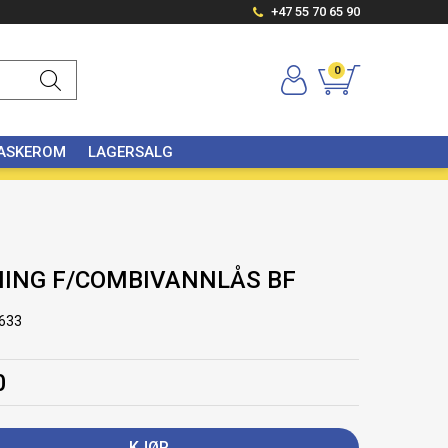
+47 55 70 65 90
0
VASKEROM
LAGERSALG
NING F/COMBIVANNLÅS BF
633
0
KJØP