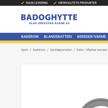
RASK LEVERING
HØYKVALITETS PRODUKTER
BADEROM
BLANDEBATTERI
BEREDER/VARME
/
/
/
Hjem
Baderom
Sanitærporselen
Deler / tilbehør servant