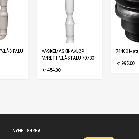
V.LÅS FALU
VASKEMASKINAVLØP
74400 Matt
M/RETT V.LÅS FALU 70730
kr 995,00
kr 454,00
NYHETSBREV