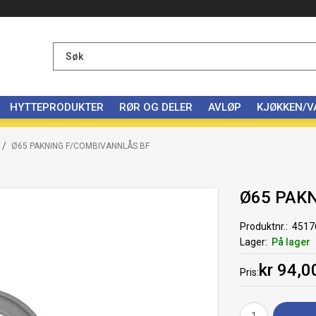
HYTTEPRODUKTER
RØR OG DELER
AVLØP
KJØKKEN/
/
Ø65 PAKNING F/COMBIVANNLÅS BF
Ø65 PAK
Produktnr.
4517
Lager
På lager
kr 94,0
Pris