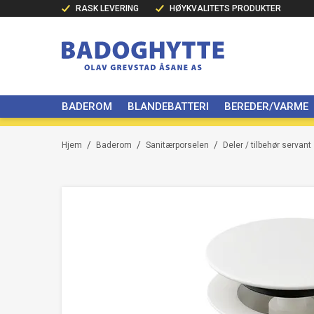
RASK LEVERING
HØYKVALITETS PRODUKTER
BADEROM
BLANDEBATTERI
BEREDER/VARME
/
/
/
Hjem
Baderom
Sanitærporselen
Deler / tilbehør servant