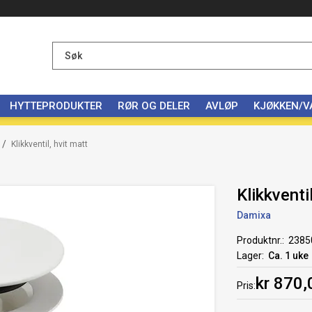
HYTTEPRODUKTER
RØR OG DELER
AVLØP
KJØKKEN/
/
Klikkventil, hvit matt
Klikkventi
Damixa
Produktnr.
2385
Lager
Ca. 1 uke
kr 870,
Pris