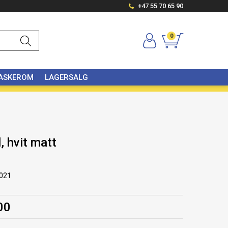
+47 55 70 65 90
0
VASKEROM
LAGERSALG
l, hvit matt
021
00