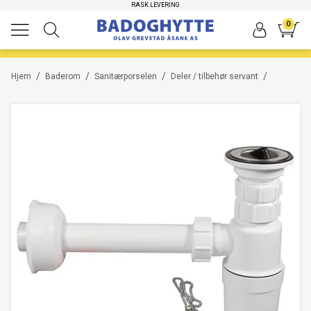
RASK LEVERING
0
/
/
/
/
Hjem
Baderom
Sanitærporselen
Deler / tilbehør servant