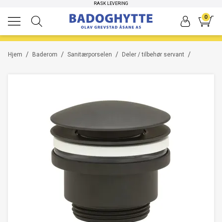
RASK LEVERING
0
/
/
/
/
Hjem
Baderom
Sanitærporselen
Deler / tilbehør servant