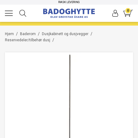
HØYKVALITETS PRODUKTER
RASK LEVERING
0
/
/
/
Hjem
Baderom
Dusjkabinett og dusjvegger
/
Reservedeler/tilbehør dusj