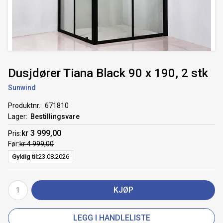
Dusjdører Tiana Black 90 x 190, 2 stk
Sunwind
Produktnr.
671810
Lager
Bestillingsvare
kr 3 999,00
Pris
Før
kr 4 999,00
Gyldig til
23.08.2026
KJØP
LEGG I HANDLELISTE