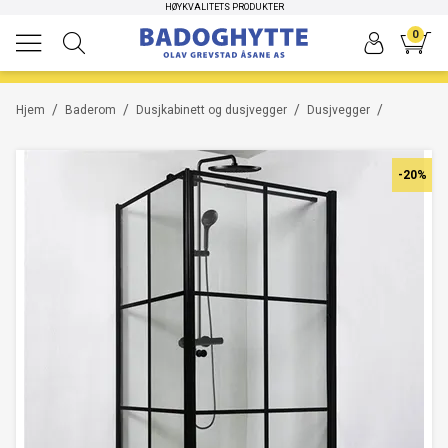
HØYKVALITETS PRODUKTER
RASK LEVERING
-12%
0
/
/
/
/
Hjem
Baderom
Dusjkabinett og dusjvegger
Dusjvegger
-20%