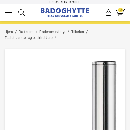
HØYKVALITETS PRODUKTER
RASK LEVERING
-30%
0
/
/
/
/
Hjem
Baderom
Baderomsutstyr
Tilbehør
/
Toalettbørster og papirholdere