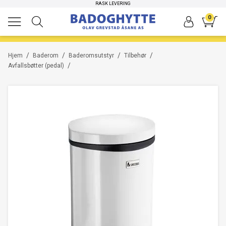
HØYKVALITETS PRODUKTER
RASK LEVERING
0
/
/
/
/
Hjem
Baderom
Baderomsutstyr
Tilbehør
/
Avfallsbøtter (pedal)