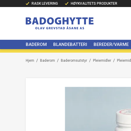
RASK LEVERING
HØYKVALITETS PRODUKTER
BADEROM
BLANDEBATTERI
BEREDER/VARME
/
/
/
/
Hjem
Baderom
Baderomsutstyr
Pleiemidler
Pleiemid