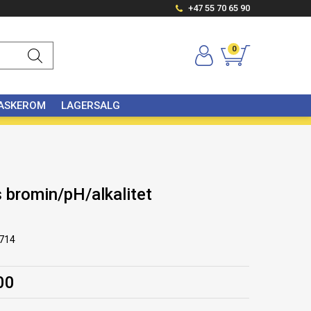
+47 55 70 65 90
0
VASKEROM
LAGERSALG
s bromin/pH/alkalitet
714
00