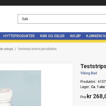
HYTTEPRODUKTER
RØR OG DELER
AVLØP
KJØKKEN/
/
ler utespa
Teststrips bromin/pH/alkalitet
Teststrip
Viking Bad
Produktnr.
6137
Lager
Ca. 1 uke
kr 268,
Pris