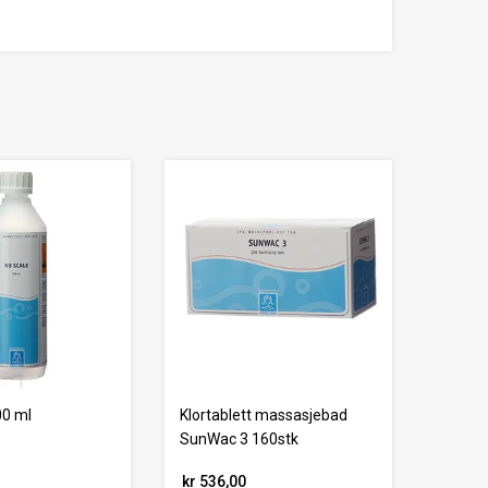
00 ml
Klortablett massasjebad
SunWac 3 160stk
kr 536,00