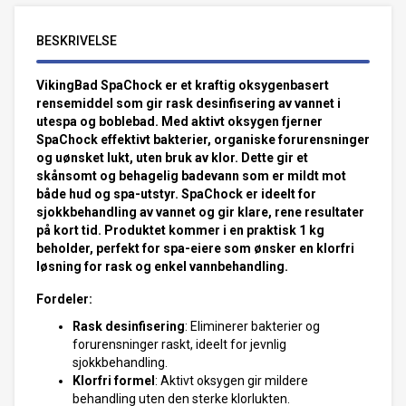
BESKRIVELSE
VikingBad SpaChock er et kraftig oksygenbasert
rensemiddel som gir rask desinfisering av vannet i
utespa og boblebad. Med aktivt oksygen fjerner
SpaChock effektivt bakterier, organiske forurensninger
og uønsket lukt, uten bruk av klor. Dette gir et
skånsomt og behagelig badevann som er mildt mot
både hud og spa-utstyr. SpaChock er ideelt for
sjokkbehandling av vannet og gir klare, rene resultater
på kort tid. Produktet kommer i en praktisk 1 kg
beholder, perfekt for spa-eiere som ønsker en klorfri
løsning for rask og enkel vannbehandling.
Fordeler:
Rask desinfisering
: Eliminerer bakterier og
forurensninger raskt, ideelt for jevnlig
sjokkbehandling.
Klorfri formel
: Aktivt oksygen gir mildere
behandling uten den sterke klorlukten.