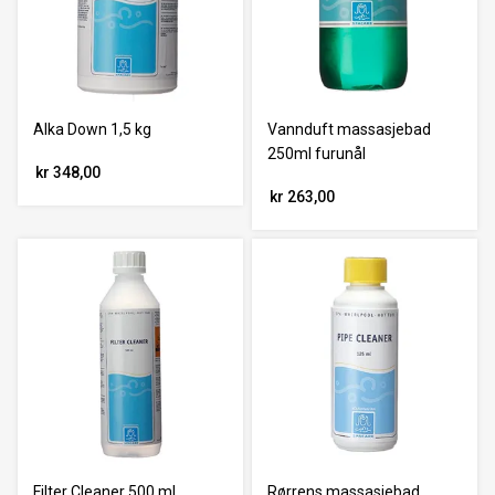
Alka Down 1,5 kg
Vannduft massasjebad
250ml furunål
kr 348,00
kr 263,00
Filter Cleaner 500 ml
Rørrens massasjebad