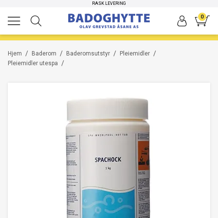
HØYKVALITETS PRODUKTER
RASK LEVERING
0
/
/
/
/
Hjem
Baderom
Baderomsutstyr
Pleiemidler
/
Pleiemidler utespa