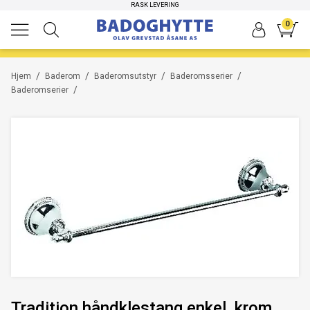
RASK LEVERING
0
/
/
/
/
Hjem
Baderom
Baderomsutstyr
Baderomsserier
/
Baderomserier
Tradition håndklestang enkel, krom