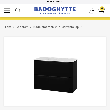
HØYKVALITETS PRODUKTER
RASK LEVERING
0
/
/
/
/
Hjem
Baderom
Baderomsmøbler
Servantskap