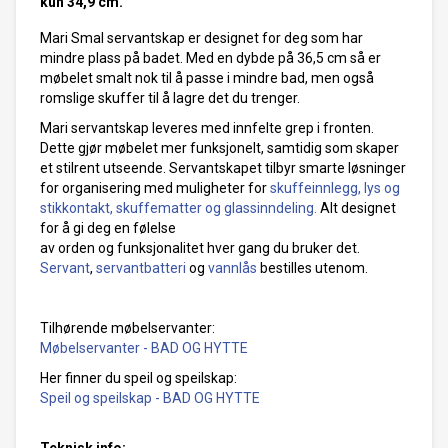
kun 34,9 cm.
Mari Smal servantskap er designet for deg som har
mindre plass på badet. Med en dybde på 36,5 cm så er
møbelet smalt nok til å passe i mindre bad, men også
romslige skuffer til å lagre det du trenger.
Mari servantskap leveres med innfelte grep i fronten.
Dette gjør møbelet mer funksjonelt, samtidig som skaper
et stilrent utseende.
Servantskapet tilbyr smarte løsninger
for organisering med muligheter for
skuffeinnlegg, lys og
stikkontakt, skuffematter og glassinndeling.
Alt designet
for å gi deg en følelse
av orden og funksjonalitet hver gang du bruker det.
Servant
,
servantbatteri
og
vannlås
bestilles utenom.
Tilhørende møbelservanter:
Møbelservanter - BAD OG HYTTE
Her finner du speil og speilskap:
Speil og speilskap - BAD OG HYTTE