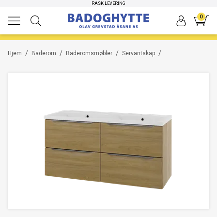
HØYKVALITETS PRODUKTER
RASK LEVERING
0
/
/
/
/
Hjem
Baderom
Baderomsmøbler
Servantskap