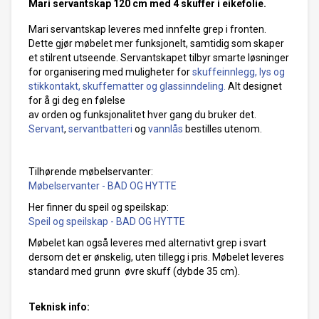
Mari servantskap 120 cm med 4 skuffer i eikefolie.
Mari servantskap leveres med innfelte grep i fronten.
Dette gjør møbelet mer funksjonelt, samtidig som skaper
et stilrent utseende.
Servantskapet tilbyr smarte løsninger
for organisering med muligheter for
skuffeinnlegg, lys og
stikkontakt, skuffematter og glassinndeling.
Alt designet
for å gi deg en følelse
av orden og funksjonalitet hver gang du bruker det.
Servant
,
servantbatteri
og
vannlås
bestilles utenom.
Tilhørende møbelservanter:
Møbelservanter - BAD OG HYTTE
Her finner du speil og speilskap:
Speil og speilskap - BAD OG HYTTE
Møbelet kan også leveres med alternativt grep i svart
dersom det er ønskelig, uten tillegg i pris. Møbelet leveres
standard med grunn øvre skuff (dybde 35 cm).
Teknisk info: