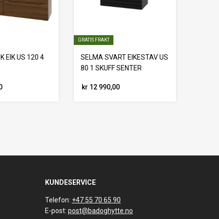
GRATIS FRAKT
 EIK US 120 4
SELMA SVART EIKESTAV US
80 1 SKUFF SENTER
0
kr 12 990,00
KUNDESERVICE
Telefon:
+47 55 70 65 90
E-post:
post@badoghytte.no