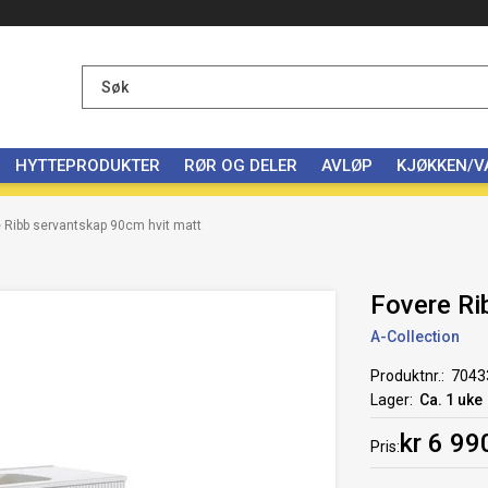
HYTTEPRODUKTER
RØR OG DELER
AVLØP
KJØKKEN/
 Ribb servantskap 90cm hvit matt
Fovere Ri
A-Collection
Produktnr.
7043
Lager
Ca. 1 uke
kr 6 99
Pris