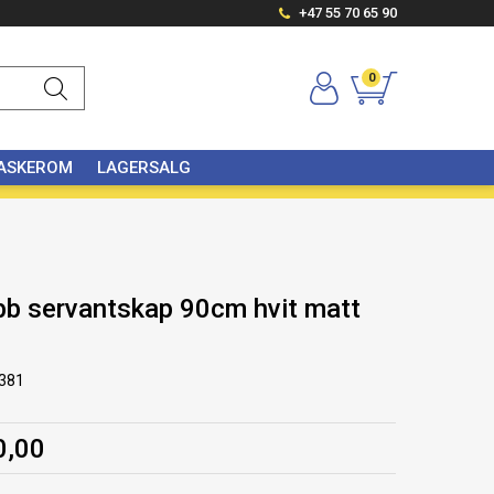
+47 55 70 65 90
0
VASKEROM
LAGERSALG
bb servantskap 90cm hvit matt
381
0,00