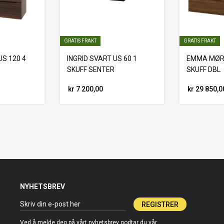
GRATIS FRAKT
GRATIS FRAKT
S 120 4
INGRID SVART US 60 1
EMMA MØRK
SKUFF SENTER
SKUFF DBL
kr 7 200,00
kr 29 850,0
NYHETSBREV
REGISTRER
Ved å melde deg på vårt nyhetsbrev godtar du vår