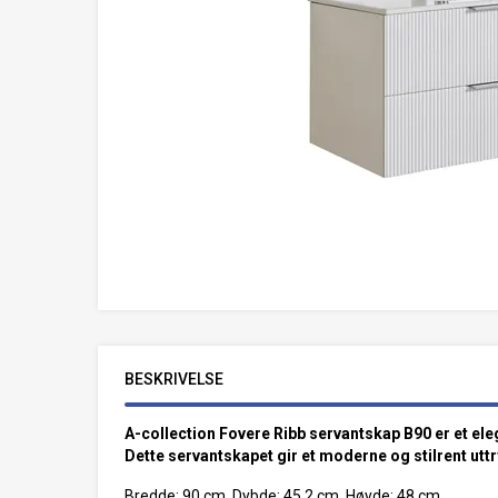
BESKRIVELSE
A-collection Fovere Ribb servantskap B90 er et e
Dette servantskapet gir et moderne og stilrent utt
Bredde: 90 cm, Dybde: 45,2 cm, Høyde: 48 cm.