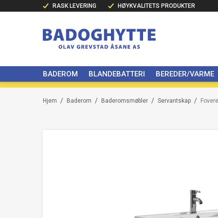
RASK LEVERING
HØYKVALITETS PRODUKTER
BADEROM
BLANDEBATTERI
BEREDER/VARME
/
/
/
/
Hjem
Baderom
Baderomsmøbler
Servantskap
Fovere