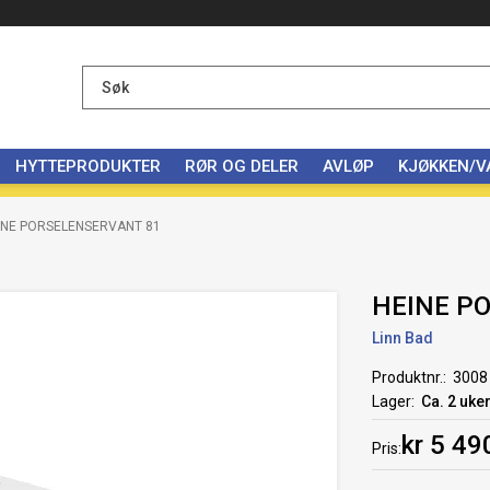
HYTTEPRODUKTER
RØR OG DELER
AVLØP
KJØKKEN/
INE PORSELENSERVANT 81
HEINE P
Linn Bad
Produktnr.
3008
Lager
Ca. 2 uke
kr 5 49
Pris