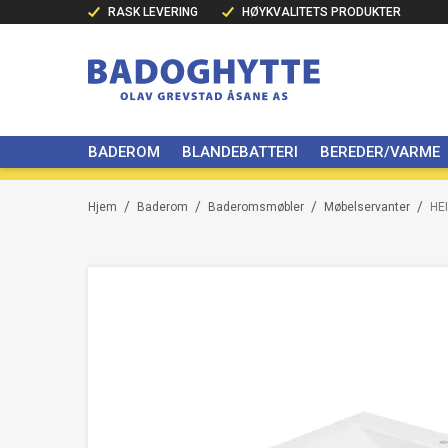
RASK LEVERING
HØYKVALITETS PRODUKTER
BADEROM
BLANDEBATTERI
BEREDER/VARME
/
/
/
/
Hjem
Baderom
Baderomsmøbler
Møbelservanter
HE