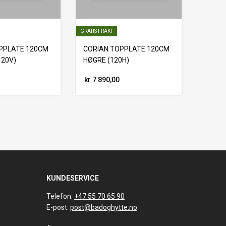
GRATIS FRAKT
PPLATE 120CM
CORIAN TOPPLATE 120CM
120V)
HØGRE (120H)
kr 7 890,00
KUNDESERVICE
Telefon:
+47 55 70 65 90
E-post:
post@badoghytte.no