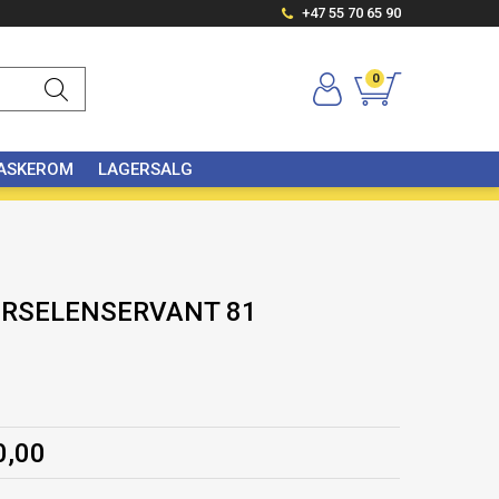
+47 55 70 65 90
0
VASKEROM
LAGERSALG
ORSELENSERVANT 81
r
0,00