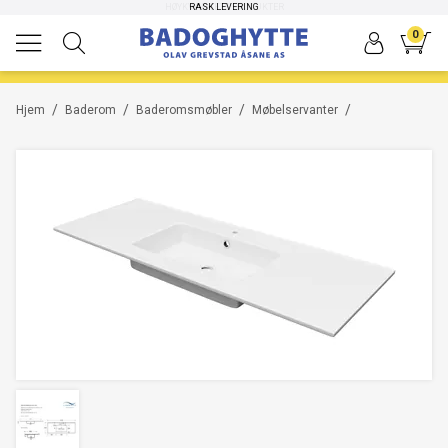
HØYKVALITETS PRODUKTER
RASK LEVERING
0
/
/
/
/
Hjem
Baderom
Baderomsmøbler
Møbelservanter