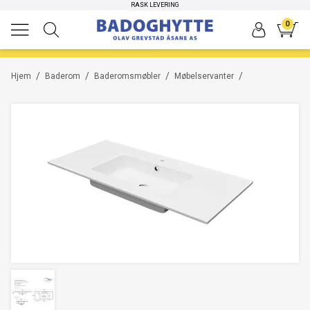
HØYKVALITETS PRODUKTER
RASK LEVERING
0
/
/
/
/
Hjem
Baderom
Baderomsmøbler
Møbelservanter