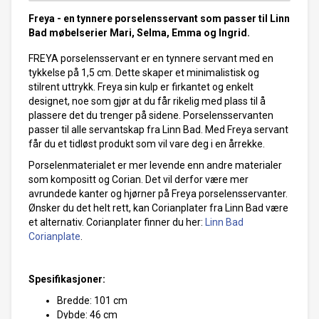
Freya - en tynnere porselensservant som passer til Linn
Bad møbelserier Mari, Selma, Emma og Ingrid.
FREYA porselensservant er en tynnere servant med en
tykkelse på 1,5 cm. Dette skaper et minimalistisk og
stilrent uttrykk. Freya sin kulp er firkantet og enkelt
designet, noe som gjør at du får rikelig med plass til å
plassere det du trenger på sidene. Porselensservanten
passer til alle servantskap fra Linn Bad. Med Freya servant
får du et tidløst produkt som vil vare deg i en årrekke.
Porselenmaterialet er mer levende enn andre materialer
som kompositt og Corian. Det vil derfor være mer
avrundede kanter og hjørner på Freya porselensservanter.
Ønsker du det helt rett, kan Corianplater fra Linn Bad være
et alternativ. Corianplater finner du her:
Linn Bad
Corianplate
.
Spesifikasjoner:
Bredde: 101 cm
Dybde: 46 cm