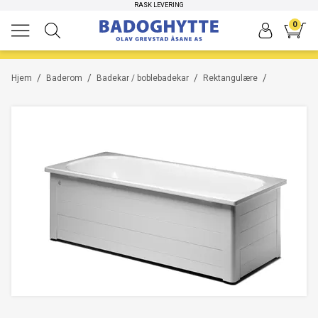
HØYKVALITETS PRODUKTER
RASK LEVERING
0
/
/
/
/
Hjem
Baderom
Badekar / boblebadekar
Rektangulære