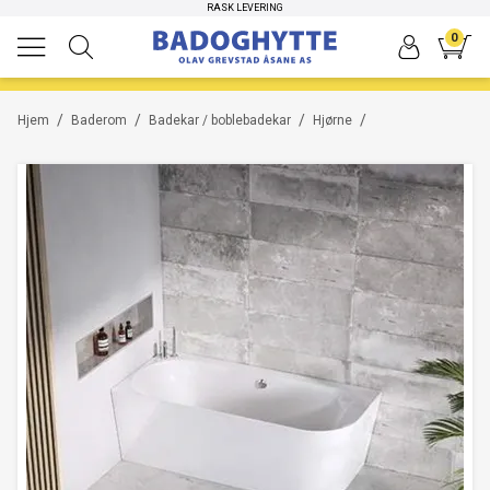
HØYKVALITETS PRODUKTER
RASK LEVERING
0
/
/
/
/
Hjem
Baderom
Badekar / boblebadekar
Hjørne