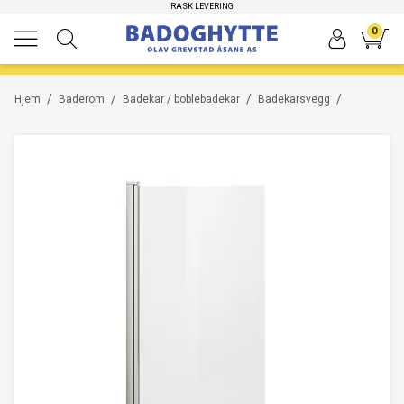
HØYKVALITETS PRODUKTER
RASK LEVERING
0
/
/
/
/
Hjem
Baderom
Badekar / boblebadekar
Badekarsvegg