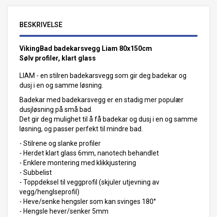
BESKRIVELSE
VikingBad badekarsvegg Liam 80x150cm
Sølv profiler, klart glass
LIAM - en stilren badekarsvegg som gir deg badekar og
dusj i en og samme løsning.
Badekar med badekarsvegg er en stadig mer populær
dusjløsning på små bad.
Det gir deg mulighet til å få badekar og dusj i en og samme
løsning, og passer perfekt til mindre bad.
- Stilrene og slanke profiler
- Herdet klart glass 6mm, nanotech behandlet
- Enklere montering med klikkjustering
- Subbelist
- Toppdeksel til veggprofil (skjuler utjevning av
vegg/henglseprofil)
- Heve/senke hengsler som kan svinges 180°
- Hengsle hever/senker 5mm