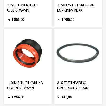
315 BETONGKJEGLE
315X375 TELESKOPRØR
U/LOKK WAVIN
M/PK INNV. KLIKK
kr 1 056,00
kr 1 705,00
110 IN-SITU TILKOBLING
315 TETNINGSRING
OLJEBEST WAVIN
F/KORRUGERTE RØR
kr 1 264,00
kr 446,00