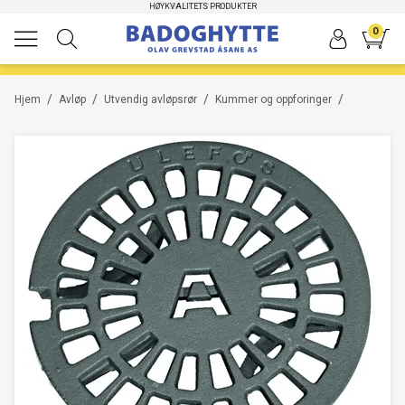
HØYKVALITETS PRODUKTER
RASK LEVERING
0
/
/
/
/
Hjem
Avløp
Utvendig avløpsrør
Kummer og oppforinger