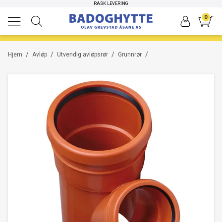
HØYKVALITETS PRODUKTER
RASK LEVERING
0
/
/
/
/
Hjem
Avløp
Utvendig avløpsrør
Grunnrør