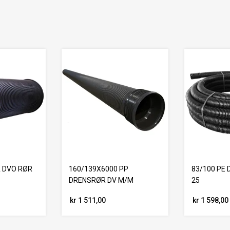
 DVO RØR
160/139X6000 PP
83/100 PE 
DRENSRØR DV M/M
25
kr 1 511,00
kr 1 598,00