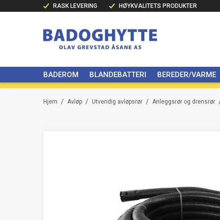
RASK LEVERING
HØYKVALITETS PRODUKTER
BADEROM
BLANDEBATTERI
BEREDER/VARME
/
/
/
Hjem
Avløp
Utvendig avløpsrør
Anleggsrør og drensrør