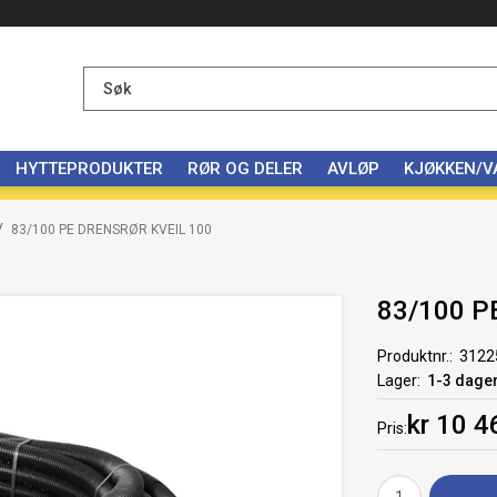
HYTTEPRODUKTER
RØR OG DELER
AVLØP
KJØKKEN/
/
83/100 PE DRENSRØR KVEIL 100
83/100 P
Produktnr.
3122
Lager
1-3 dage
kr 10 4
Pris