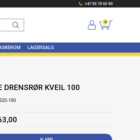
+47 55 70 65 90
0
VASKEROM
LAGERSALG
E DRENSRØR KVEIL 100
525-100
r
63,00
KJØP