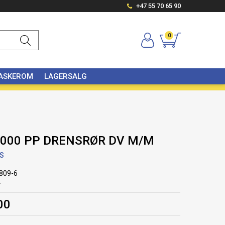
+47 55 70 65 90
0
VASKEROM
LAGERSALG
6000 PP DRENSRØR DV M/M
AS
809-6
r
00