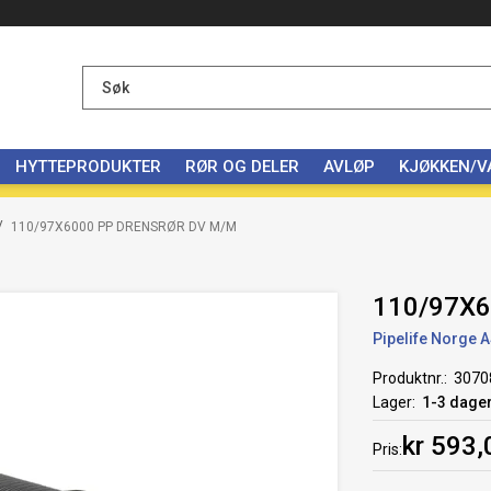
HYTTEPRODUKTER
RØR OG DELER
AVLØP
KJØKKEN/
/
110/97X6000 PP DRENSRØR DV M/M
110/97X
Pipelife Norge 
Produktnr.
3070
Lager
1-3 dage
kr 593,
Pris