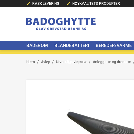
RASK LEVERING
HØYKVALITETS PRODUKTER
BADEROM
BLANDEBATTERI
BEREDER/VARME
/
/
/
Hjem
Avløp
Utvendig avløpsrør
Anleggsrør og drensrør