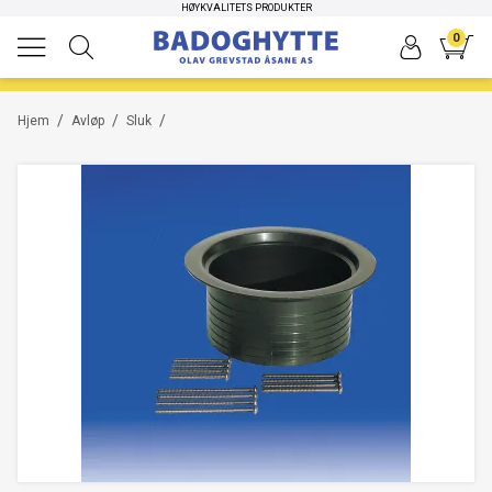
HØYKVALITETS PRODUKTER
-60%
0
/
/
/
Hjem
Avløp
Sluk