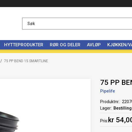
HYTTEPRODUKTER
RØR OG DELER
AVLØP
KJØKKEN/
/
75 PP BEND 15 SMARTLINE
75 PP BE
Pipelife
Produktnr.
2207
Lager
Bestillin
kr 54,0
Pris