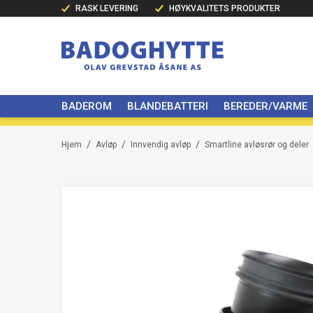
RASK LEVERING
HØYKVALITETS PRODUKTER
BADEROM
BLANDEBATTERI
BEREDER/VARME
/
/
/
Hjem
Avløp
Innvendig avløp
Smartline avløsrør og deler