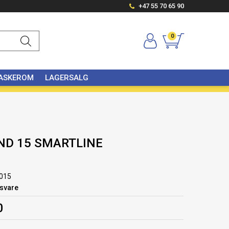
+47 55 70 65 90
0
VASKEROM
LAGERSALG
ND 15 SMARTLINE
015
gsvare
0