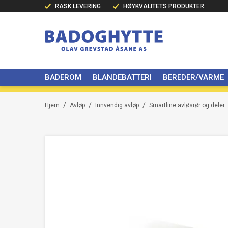
RASK LEVERING
HØYKVALITETS PRODUKTER
BADEROM
BLANDEBATTERI
BEREDER/VARME
/
/
/
Hjem
Avløp
Innvendig avløp
Smartline avløsrør og deler