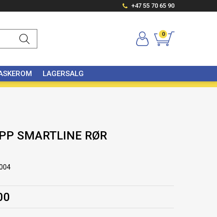
+47 55 70 65 90
0
VASKEROM
LAGERSALG
 PP SMARTLINE RØR
004
00