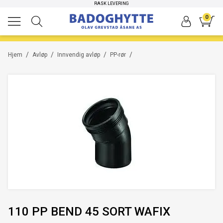
RASK LEVERING
0
/
/
/
/
Hjem
Avløp
Innvendig avløp
PP-rør
110 PP BEND 45 SORT WAFIX