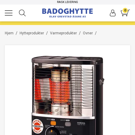
HØYKVALITETS PRODUKTER
RASK LEVERING
0
/
/
/
/
Hjem
Hytteprodukter
Varmeprodukter
Ovner