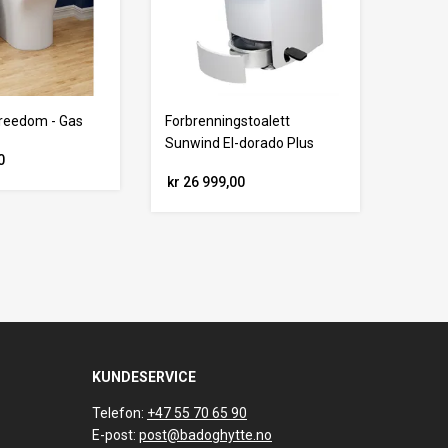
Freedom - Gas
Forbrenningstoalett
Sunwind El-dorado Plus
0
kr 26 999,00
KUNDESERVICE
Telefon:
+47 55 70 65 90
E-post:
post@badoghytte.no