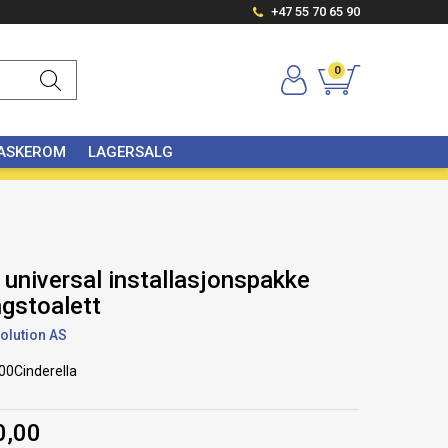
+47 55 70 65 90
0
VASKEROM
LAGERSALG
 universal installasjonspakke
ngstoalett
olution AS
00Cinderella
0,00