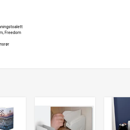
nningstoalett
um, Freedom
nsrør