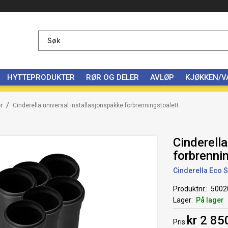
HYTTEPRODUKTER
RØR OG DELER
AVLØP
KJØKKEN/
/
r
Cinderella universal installasjonspakke forbrenningstoalett
Cinderella
forbrenni
Cinderella Eco S
Produktnr.
5002
Lager
På lager
kr 2 85
Pris