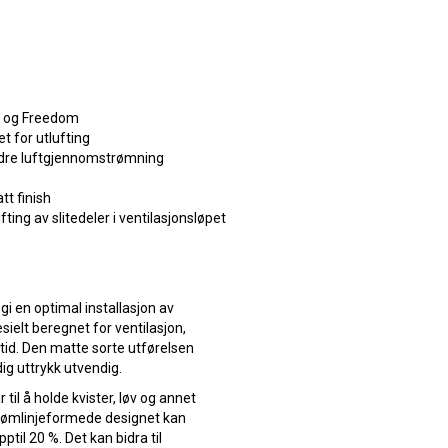
um og Freedom
t for utlufting
dre luftgjennomstrømning
tt finish
fting av slitedeler i ventilasjonsløpet
gi en optimal installasjon av
sielt beregnet for ventilasjon,
 tid. Den matte sorte utførelsen
dig uttrykk utvendig.
 til å holde kvister, løv og annet
strømlinjeformede designet kan
il 20 %. Det kan bidra til