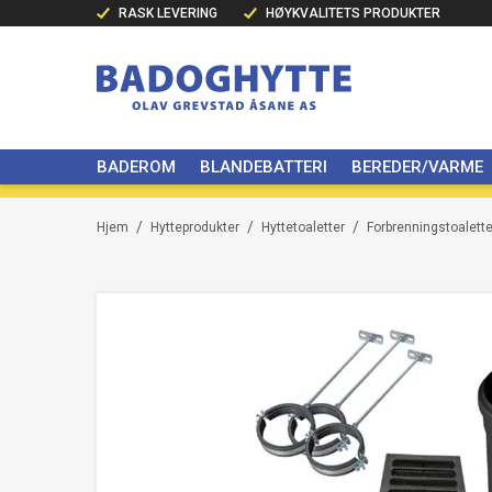
RASK LEVERING
HØYKVALITETS PRODUKTER
BADEROM
BLANDEBATTERI
BEREDER/VARME
/
/
/
Hjem
Hytteprodukter
Hyttetoaletter
Forbrenningstoalette