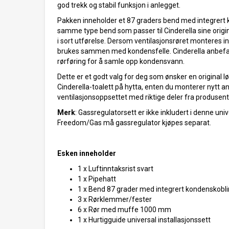
god trekk og stabil funksjon i anlegget.
Pakken inneholder et 87 graders bend med integrert 
samme type bend som passer til Cinderella sine origi
i sort utførelse. Dersom ventilasjonsrøret monteres 
brukes sammen med kondensfelle. Cinderella anbefa
rørføring for å samle opp kondensvann.
Dette er et godt valg for deg som ønsker en original løs
Cinderella-toalett på hytta, enten du monterer nytt an
ventilasjonsoppsettet med riktige deler fra produsent
Merk
: Gassregulatorsett er ikke inkludert i denne uni
Freedom/Gas må gassregulator kjøpes separat.
Esken inneholder
1 x Luftinntaksrist svart
1 x Pipehatt
1 x Bend 87 grader med integrert kondenskobl
3 x Rørklemmer/fester
6 x Rør med muffe 1000 mm
1 x Hurtigguide universal installasjonssett