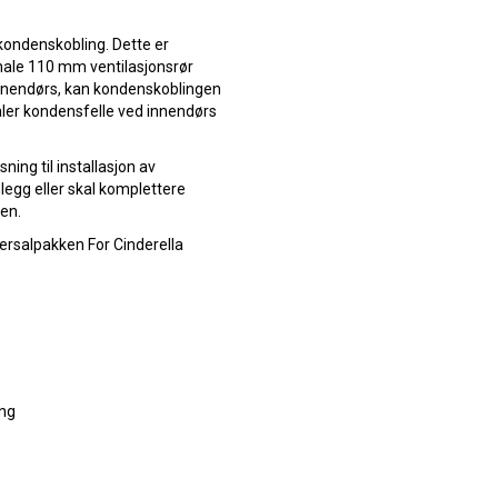
kondenskobling. Dette er
nale 110 mm ventilasjonsrør
innendørs, kan kondenskoblingen
ler kondensfelle ved innendørs
ning til installasjon av
legg eller skal komplettere
en.
versalpakken For Cinderella
ing