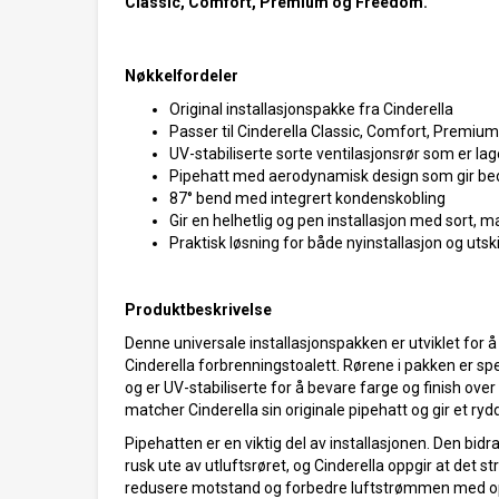
Classic, Comfort, Premium og Freedom.
Nøkkelfordeler
Original installasjonspakke fra Cinderella
Passer til Cinderella Classic, Comfort, Premi
UV-stabiliserte sorte ventilasjonsrør som er lage
Pipehatt med aerodynamisk design som gir be
87° bend med integrert kondenskobling
Gir en helhetlig og pen installasjon med sort, ma
Praktisk løsning for både nyinstallasjon og utski
Produktbeskrivelse
Denne universale installasjonspakken er utviklet for å 
Cinderella forbrenningstoalett. Rørene i pakken er spe
og er UV-stabiliserte for å bevare farge og finish over
matcher Cinderella sin originale pipehatt og gir et ryd
Pipehatten er en viktig del av installasjonen. Den bidrar
rusk ute av utluftsrøret, og Cinderella oppgir at det 
redusere motstand og forbedre luftstrømmen med oppt