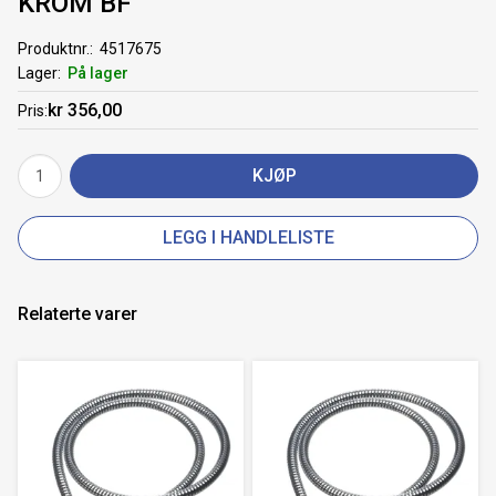
KROM BF
Produktnr.
4517675
Lager
På lager
kr 356,00
Pris
KJØP
LEGG I HANDLELISTE
Relaterte varer