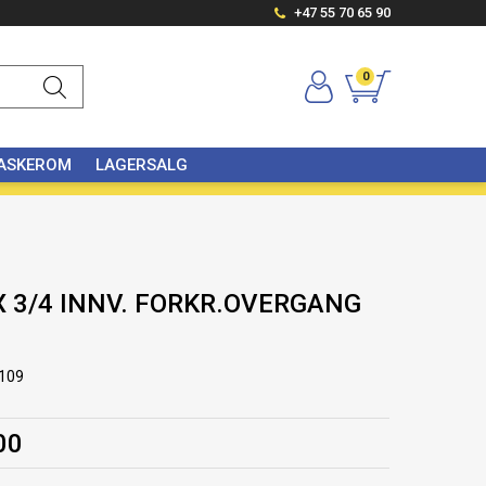
+47 55 70 65 90
0
VASKEROM
LAGERSALG
 X 3/4 INNV. FORKR.OVERGANG
109
00