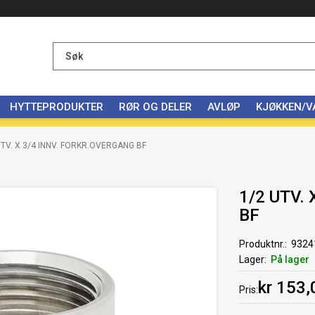
HYTTEPRODUKTER
RØR OG DELER
AVLØP
KJØKKEN/
UTV. X 3/4 INNV. FORKR.OVERGANG BF
1/2 UTV.
BF
Produktnr.
9324
Lager
På lager
kr 153,
Pris